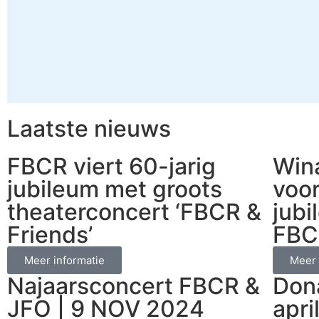
Laatste nieuws
FBCR viert 60-jarig
Wina
jubileum met groots
voor
theaterconcert ‘FBCR &
jub
Friends’
FBC
Meer informatie
Meer 
Najaarsconcert FBCR &
Dona
JFO | 9 NOV 2024
apri