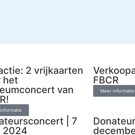
ctie: 2 vrijkaarten
Verkoopa
 het
FBCR
ileumconcert van
Meer informatie
R!
informatie
teursconcert | 7
Donateur
l 2024
decembe