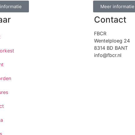
informatie
Meer informatie
aar
Contact
FBCR
t
Wentelploeg 24
8314 BD BANT
orkest
info@fbcr.nl
nt
orden
ures
ct
da
s