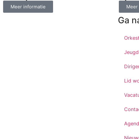
Meer informatie
Meer 
Ga n
Orkes
Jeugd
Dirige
Lid w
Vacat
Conta
Agen
Nieuw